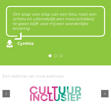
Om stap voor stap van een foto, naar een
Schilderen is heerlijk rustgevend. Het
Ik wist niet dat ik kon schilderen, maar
schets en uiteindelijk een mooi schilderij
heeft me ook geholpen om nieuwe
heb inmiddels de mooiste schilderijen
te gaan blijft voor mij een wonderlijke
mensen te ontmoeten.
gemaakt met de hulp van onze top
ervaring.
docent.
Peter
Cynthia
Kathy
Een selectie van onze partners: